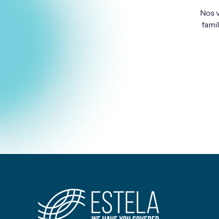
Nos v
fami