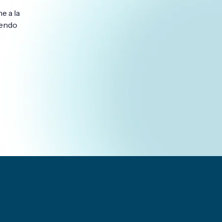
e a la
iendo