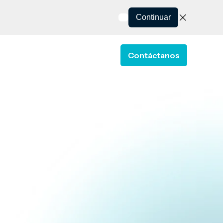
Continuar
Contáctanos
 ESTELA
or Soluciones
ow submenu for Recursos