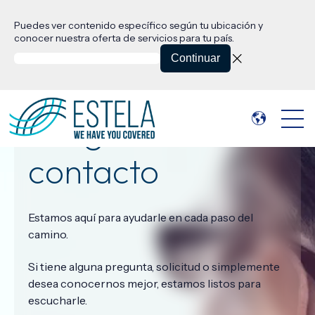
Puedes ver contenido específico según tu ubicación y
conocer nuestra oferta de servicios para tu país.
Continuar
Pongámonos en
Open 
contacto
Estamos aquí para ayudarle en cada paso del
camino.
Si tiene alguna pregunta, solicitud o simplemente
desea conocernos mejor, estamos listos para
escucharle.