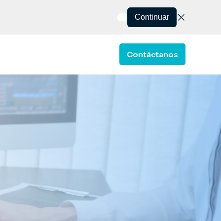
Continuar
Contáctanos
 ESTELA
or Soluciones
ow submenu for Recursos