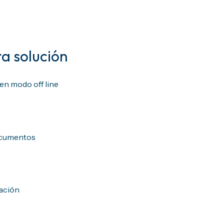
a solución
en modo off line
s
documentos
I
cación