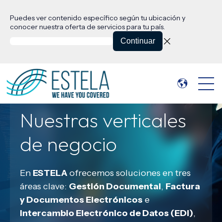
Puedes ver contenido específico según tu ubicación y
conocer nuestra oferta de servicios para tu país.
Continuar
Open 
Nuestras verticales
de negocio
En
ESTELA
ofrecemos soluciones en tres
áreas clave:
Gestión Documental
,
Factura
y Documentos Electrónicos
e
Intercambio Electrónico de Datos (EDI)
,