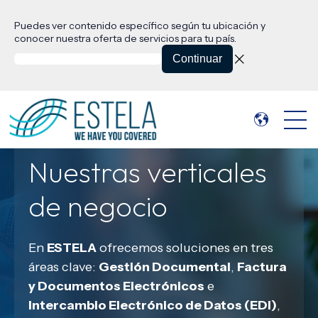
Puedes ver contenido específico según tu ubicación y
conocer nuestra oferta de servicios para tu país.
Continuar
Open 
Nuestras verticales
de negocio
En
ESTELA
ofrecemos soluciones en tres
áreas clave:
Gestión Documental
,
Factura
y Documentos Electrónicos
e
Intercambio Electrónico de Datos (EDI)
,