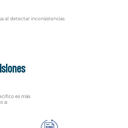
a al detectar inconsistencias
isiones
ecífico es más
o a: