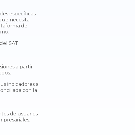
des específicas
 que necesita
ataforma de
tmo.
 del SAT
siones a partir
ados.
sus indicadores a
onciliada con la
ntos de usuarios
mpresariales.