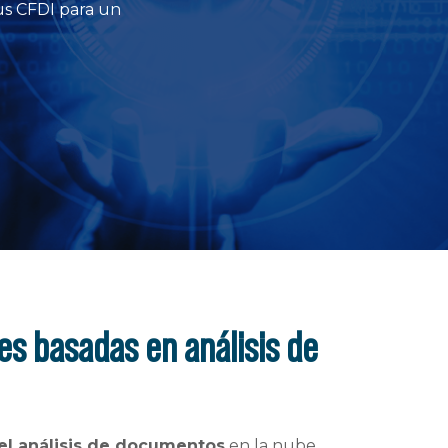
us CFDI para un
s basadas en análisis de
 el análisis de documentos
en la nube