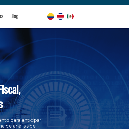
os
Blog
iscal,
s
nto para anticipar
a de análisis de