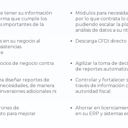
e tener su información
Módulos para necesida
orma que cumple los
por lo que contrata lo
s importantes de la
pudiendo escalar la pl
análisis de datos a su ri
s en su negocio al
Descarga CFDI directo
sistencias
te
socios de negocio contra
Agilizar la toma de deci
de reportes automatiz
ara diseñar reportes de
Controlar y fortalecer 
 necesidades, de manera
través de información c
inversiones adicionales ni
autoridad fiscal.
trones de
Ahorrar en licenciamie
to para mejorar
en su ERP y sistemas e