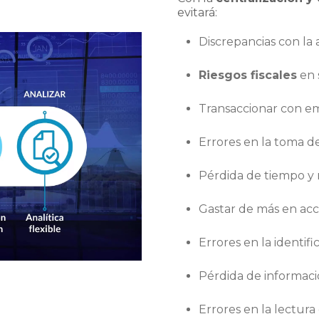
evitará:
Discrepancias con la a
Riesgos fiscales
en 
Transaccionar con e
Errores en la toma d
Pérdida de tiempo y 
Gastar de más en acc
Errores en la identi
Pérdida de informaci
Errores en la lectura